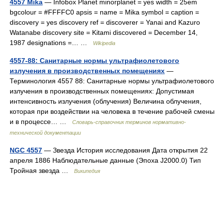
4557 Mika
— Infobox Planet minorplanet = yes width = 25em
bgcolour = #FFFFC0 apsis = name = Mika symbol = caption =
discovery = yes discovery ref = discoverer = Yanai and Kazuro
Watanabe discovery site = Kitami discovered = December 14,
1987 designations =… …
Wikipedia
4557-88: Санитарные нормы ультрафиолетового
излучения в производственных помещениях
—
Терминология 4557 88: Санитарные нормы ультрафиолетового
излучения в производственных помещениях: Допустимая
интенсивность излучения (облучения) Величина облучения,
которая при воздействии на человека в течение рабочей смены
и в процессе… …
Словарь-справочник терминов нормативно-
технической документации
NGC 4557
— Звезда История исследования Дата открытия 22
апреля 1886 Наблюдательные данные (Эпоха J2000.0) Тип
Тройная звезда …
Википедия