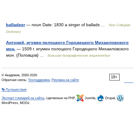
balladeer
— noun Date: 1830 a singer of ballads …
New Collegiate
Dictionary
Антоний, игумен полоцкого Городецкого Михаиловского
мон.
— 1509 г. игумен полоцкого Городецкого Михаиловского
мон. {Половцов} …
Большая биографическая энциклопедия
© Академик, 2000-2026
18+
Обратная связь:
Техподдержка
,
Реклама на сайте
👣 Путешествия
Экспорт словарей на сайты
, сделанные на PHP,
Joomla,
Drupal,
WordPress, MODx.