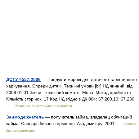
ДСТУ 4557:2006
— Продукти жирові для дитячого та дієтичного
харчування. Спреди дитячі. Технічні умови [br] НД чинний: від
2008 01 01 Зміни: Технічний комітет: Мова: Метод прийняття:
Кількість сторінок: 17 Код НД згідно з ДК 004: 67.200.10; 67.230
…
Покажчик національних стандартів
Заимодержатель
— получатель займа, владелец облигаций
займа. Словарь бизнес терминов. Академик.ру. 2001 …
Словарь
бизнес-терминов