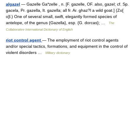
algazel
— Gazelle Ga*zelle , n. [F. gazelle, OF. also, gazel; cf. Sp.
gacela, Pr. gazella, It. gazella; all fr. Ar. ghaz?l a wild goat.] (Zo[
o]l.) One of several small, swift, elegantly formed species of
antelope, of the genus {Gazella}, esp. {G. dorcas}; …
The
Collaborative International Dictionary of English
riot control agent
— The employment of riot control agents
and/or special tactics, formations, and equipment in the control of
violent disorders …
Military dictionary