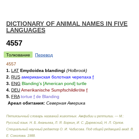
DICTIONARY OF ANIMAL NAMES IN FIVE
LANGUAGES
4557
Толкование
Перевод
4557
1.
LAT
Emydoidea blandingi
(Holbrook)
2.
RUS
американская болотная черепаха
f
3.
ENG
Blanding's [American pond] turtle
4.
DEU
Amerikanische Sumpfschildkröte
f
5.
FRA
tortue
f
de Blanding
Ареал обитания:
Северная Америка
Пятиязычный словарь названий животных. Амфибии и рептилии. — М.:
Русский язык
.
Н. Б. Ананьева, Л. Я. Боркин, И. С. Даревский, Н. Л. Орлов.
Специальный научный редактор О. И. Чибисова. Под общей редакцией акад. В.
Е. Соколова
.
1988
.